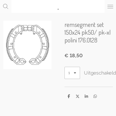
.
Ga
direct
naar
de
remsegment set
hoofdinhoud
150x24 pk50/ pk-xl
polini 176.0128
€ 18,50
Uitgeschakel
D
D
S
D
e
e
h
e
l
e
a
l
e
l
r
e
n
e
n