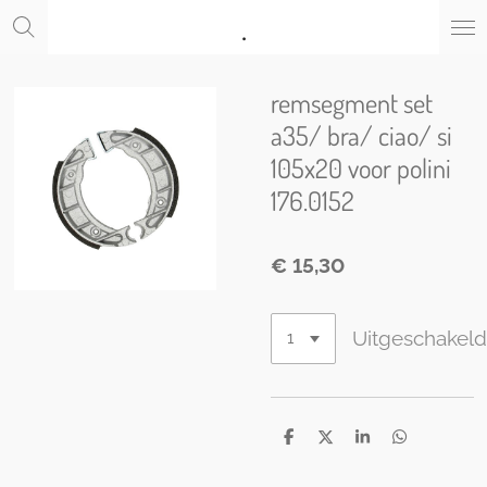
.
Ga
direct
naar
de
remsegment set
hoofdinhoud
a35/ bra/ ciao/ si
105x20 voor polini
176.0152
€ 15,30
Uitgeschakel
D
D
S
D
e
e
h
e
l
e
a
l