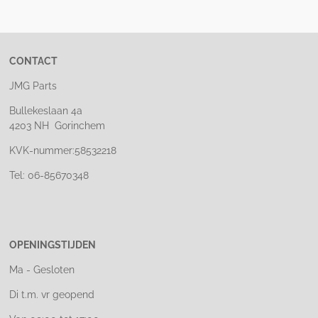
e
l
r
e
n
e
n
CONTACT
JMG Parts
Bullekeslaan 4a
4203 NH Gorinchem
KVK-nummer:58532218
Tel: 06-85670348
OPENINGSTIJDEN
Ma - Gesloten
Di t.m. vr geopend