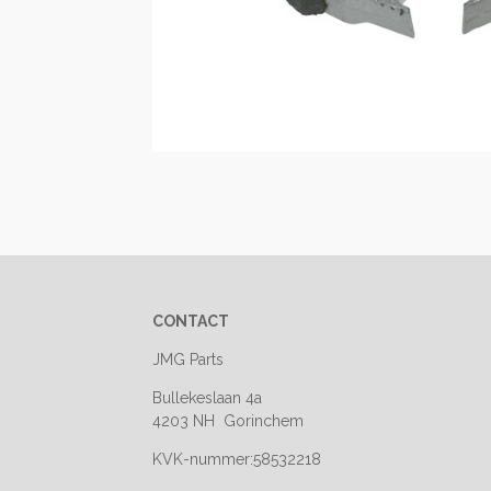
CONTACT
JMG Parts
Bullekeslaan 4a
4203 NH Gorinchem
KVK-nummer:58532218