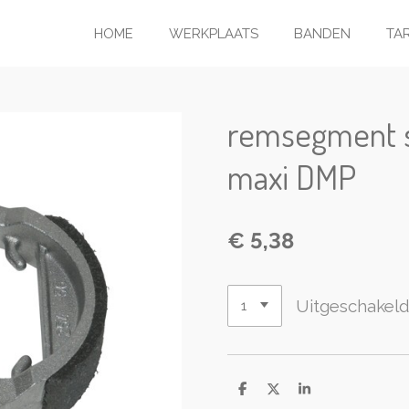
HOME
WERKPLAATS
BANDEN
TA
remsegment s
maxi DMP
€ 5,38
Uitgeschakel
D
D
S
e
e
h