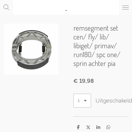
.
Ga
direct
naar
de
remsegment set
hoofdinhoud
cen/ fly/ lib/
libiget/ primav/
run180/ spc one/
sprin achter pia
€ 19,98
Uitgeschakel
D
D
S
D