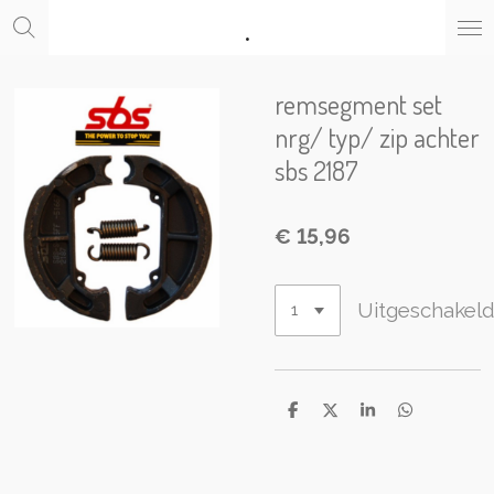
.
Ga
direct
naar
de
remsegment set
hoofdinhoud
nrg/ typ/ zip achter
sbs 2187
€ 15,96
Uitgeschakel
D
D
S
D
e
e
h
e
l
e
a
l
e
l
r
e
n
e
n