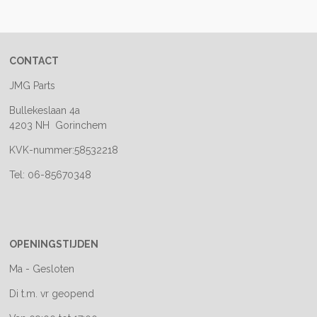
e
l
r
e
n
e
n
CONTACT
JMG Parts
Bullekeslaan 4a
4203 NH Gorinchem
KVK-nummer:58532218
Tel: 06-85670348
OPENINGSTIJDEN
Ma - Gesloten
Di t.m. vr geopend