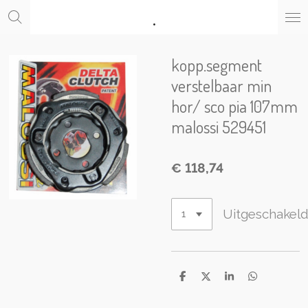
.
Ga
direct
naar
de
kopp.segment
hoofdinhoud
verstelbaar min
hor/ sco pia 107mm
malossi 529451
€ 118,74
Uitgeschakel
D
D
S
D
e
e
h
e
l
e
a
l