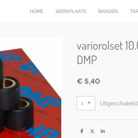
HOME
WERKPLAATS
BANDEN
TA
variorolset 10
DMP
€ 5,40
Uitgeschakel
D
D
S
e
e
h