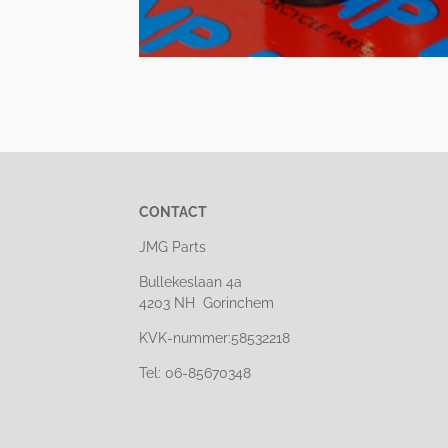
CONTACT
JMG Parts
Bullekeslaan 4a
4203 NH Gorinchem
KVK-nummer:58532218
Tel: 06-85670348