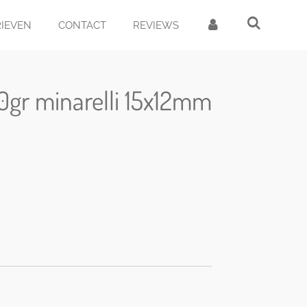
RIEVEN
CONTACT
REVIEWS
.0gr minarelli 15x12mm
d