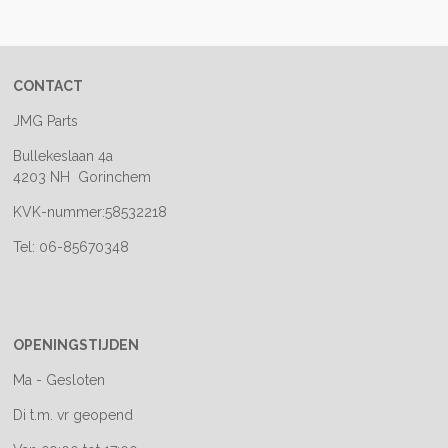
e
l
r
e
n
e
n
CONTACT
JMG Parts
Bullekeslaan 4a
4203 NH Gorinchem
KVK-nummer:58532218
Tel: 06-85670348
OPENINGSTIJDEN
Ma - Gesloten
Di t.m. vr geopend