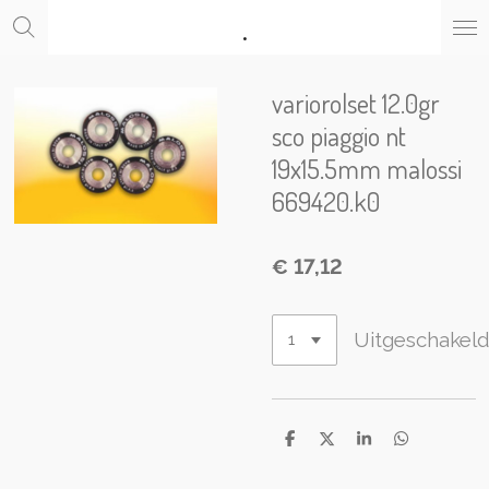
.
Ga
direct
naar
de
variorolset 12.0gr
hoofdinhoud
sco piaggio nt
19x15.5mm malossi
669420.k0
€ 17,12
Uitgeschakel
D
D
S
D
e
e
h
e
l
e
a
l