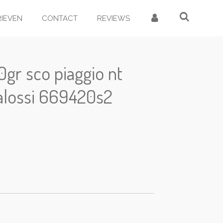
RIEVEN
CONTACT
REVIEWS
.0gr sco piaggio nt
lossi 669420s2
d