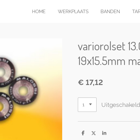
HOME
WERKPLAATS
BANDEN
TA
variorolset 13
19x15.5mm ma
€ 17,12
Uitgeschakel
D
D
S
e
e
h