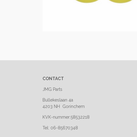
CONTACT
JMG Parts
Bullekeslaan 4a
4203 NH Gorinchem
KVK-nummer:58532218
Tel: 06-85670348