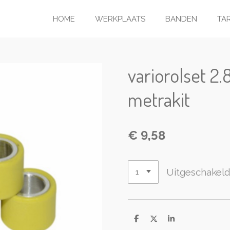
HOME
WERKPLAATS
BANDEN
TA
variorolset 2
metrakit
€ 9,58
Uitgeschakel
D
D
S
e
e
h