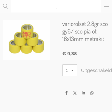
.
Ga
direct
naar
de
variorolset 2.8gr sco
hoofdinhoud
gy6/ sco pia ot
16x13mm metrakit
€ 9,38
Uitgeschakel
D
D
S
D
e
e
h
e
l
e
a
l
e
l
r
e
n
e
n