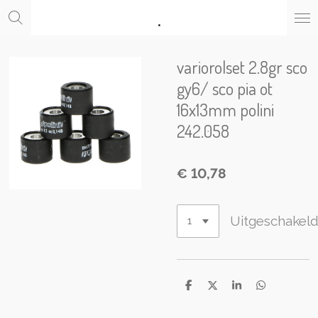
.
Ga
direct
naar
de
variorolset 2.8gr sco
hoofdinhoud
gy6/ sco pia ot
16x13mm polini
242.058
€ 10,78
Uitgeschakel
D
D
S
D
e
e
h
e
l
e
a
l