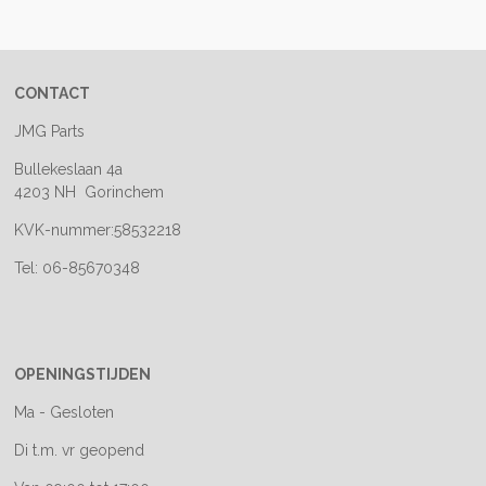
e
l
r
e
n
e
n
CONTACT
JMG Parts
Bullekeslaan 4a
4203 NH Gorinchem
KVK-nummer:58532218
Tel: 06-85670348
OPENINGSTIJDEN
Ma - Gesloten
Di t.m. vr geopend