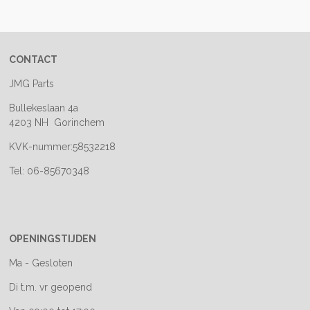
e
l
r
e
n
e
n
CONTACT
JMG Parts
Bullekeslaan 4a
4203 NH Gorinchem
KVK-nummer:58532218
Tel: 06-85670348
OPENINGSTIJDEN
Ma - Gesloten
Di t.m. vr geopend