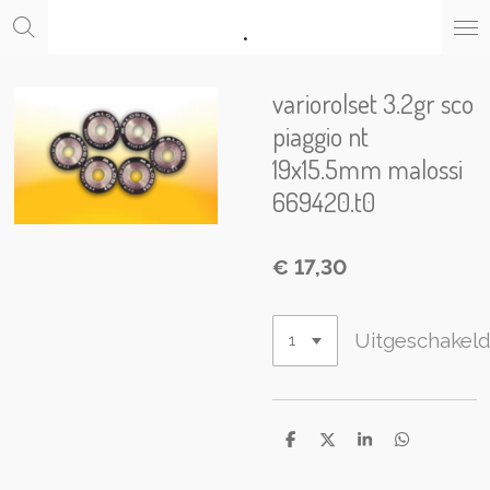
.
Ga
direct
naar
de
variorolset 3.2gr sco
hoofdinhoud
piaggio nt
19x15.5mm malossi
669420.t0
€ 17,30
Uitgeschakel
D
D
S
D
e
e
h
e
l
e
a
l