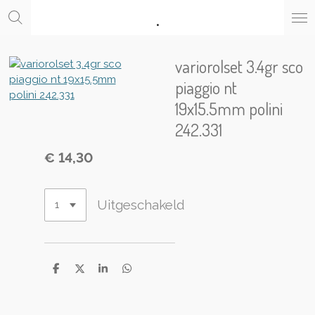
.
Ga
direct
naar
de
variorolset 3.4gr sco
hoofdinhoud
piaggio nt
19x15.5mm polini
242.331
€ 14,30
Uitgeschakeld
D
D
S
D
e
e
h
e
l
e
a
l
e
l
r
e
n
e
n