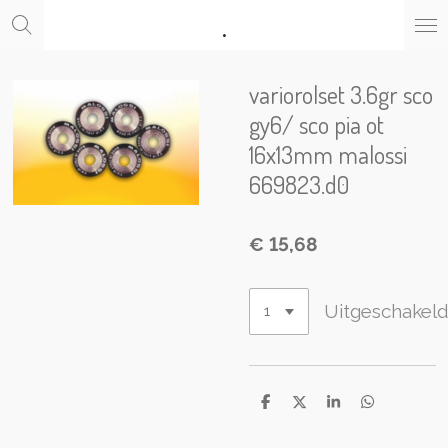
.
Ga
direct
naar
de
variorolset 3.6gr sco
hoofdinhoud
gy6/ sco pia ot
16x13mm malossi
669823.d0
€ 15,68
Uitgeschakel
D
D
S
D
e
e
h
e
l
e
a
l