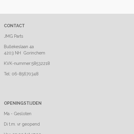
e
l
r
e
n
e
n
CONTACT
JMG Parts
Bullekeslaan 4a
4203 NH Gorinchem
KVK-nummer:58532218
Tel: 06-85670348
OPENINGSTIJDEN
Ma - Gesloten
Di t.m. vr geopend