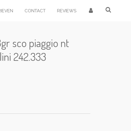
RIEVEN
CONTACT
REVIEWS
8gr sco piaggio nt
ini 242.333
d