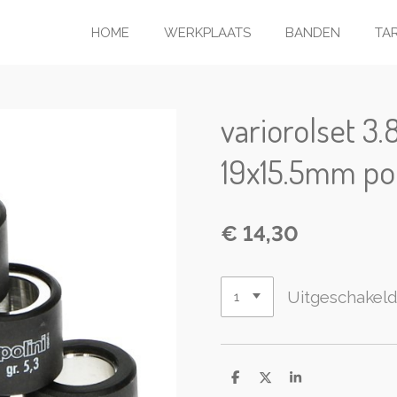
HOME
WERKPLAATS
BANDEN
TA
variorolset 3.
19x15.5mm pol
€ 14,30
Uitgeschakel
D
D
S
e
e
h