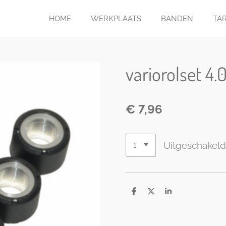
HOME
WERKPLAATS
BANDEN
TA
variorolset 4
€ 7,96
Uitgeschakel
D
D
S
e
e
h
l
e
a
e
l
r
n
e