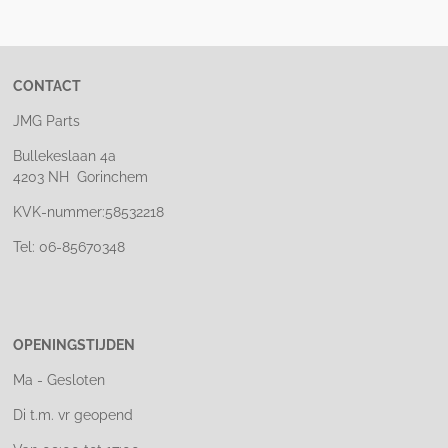
e
l
r
e
n
e
n
CONTACT
JMG Parts
Bullekeslaan 4a
4203 NH Gorinchem
KVK-nummer:58532218
Tel: 06-85670348
OPENINGSTIJDEN
Ma - Gesloten
Di t.m. vr geopend