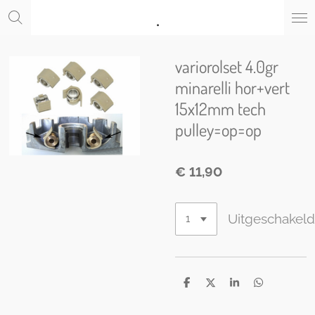
.
Ga
direct
naar
de
variorolset 4.0gr
hoofdinhoud
minarelli hor+vert
15x12mm tech
pulley=op=op
€ 11,90
Uitgeschakel
D
D
S
D
e
e
h
e
l
e
a
l