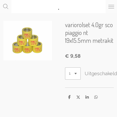
.
Ga
direct
naar
de
variorolset 4.0gr sco
hoofdinhoud
piaggio nt
19x15.5mm metrakit
€ 9,58
Uitgeschakel
D
D
S
D
e
e
h
e
l
e
a
l
e
l
r
e
n
e
n