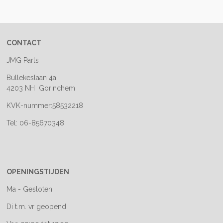
e
l
r
e
n
e
n
CONTACT
JMG Parts
Bullekeslaan 4a
4203 NH Gorinchem
KVK-nummer:58532218
Tel: 06-85670348
OPENINGSTIJDEN
Ma - Gesloten
Di t.m. vr geopend