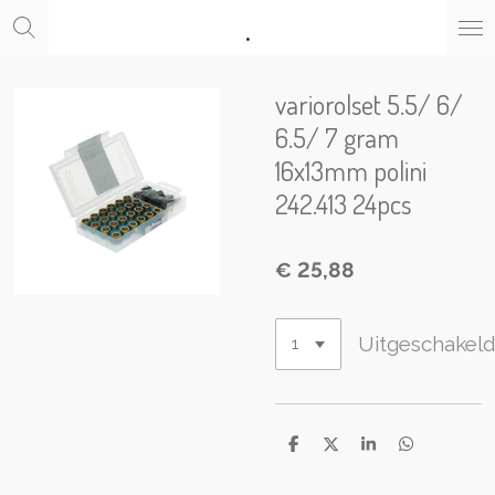
.
Ga
direct
naar
de
variorolset 5.5/ 6/
hoofdinhoud
6.5/ 7 gram
16x13mm polini
242.413 24pcs
€ 25,88
Uitgeschakel
D
D
S
D
e
e
h
e
l
e
a
l