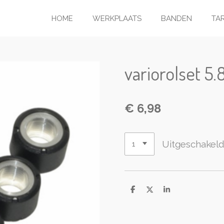
HOME
WERKPLAATS
BANDEN
TA
variorolset 5
€ 6,98
Uitgeschakel
D
D
S
e
e
h
l
e
a
e
l
r
n
e