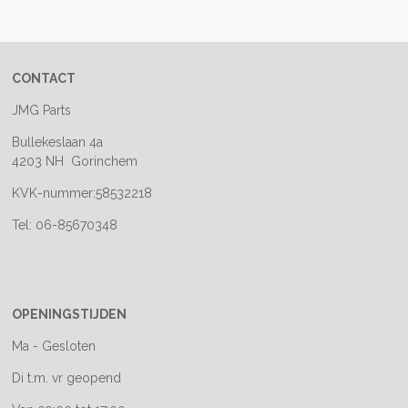
e
l
r
e
n
e
n
CONTACT
JMG Parts
Bullekeslaan 4a
4203 NH Gorinchem
KVK-nummer:58532218
Tel: 06-85670348
OPENINGSTIJDEN
Ma - Gesloten
Di t.m. vr geopend