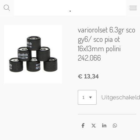
.
Ga
direct
naar
de
variorolset 6.3gr sco
hoofdinhoud
gy6/ sco pia ot
16x13mm polini
242.066
€ 13,34
Uitgeschakel
D
D
S
D
e
e
h
e
l
e
a
l