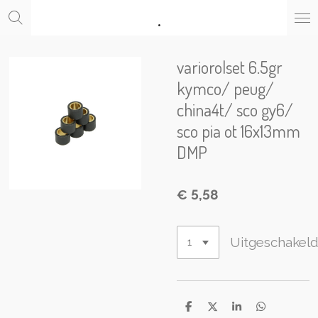
.
Ga
direct
naar
de
variorolset 6.5gr
hoofdinhoud
kymco/ peug/
china4t/ sco gy6/
sco pia ot 16x13mm
DMP
€ 5,58
Uitgeschakel
D
D
S
D