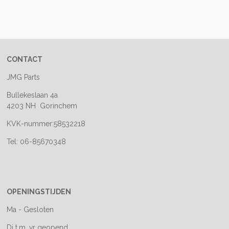
e
e
h
e
l
e
a
l
e
l
r
e
n
e
n
CONTACT
JMG Parts
Bullekeslaan 4a
4203 NH Gorinchem
KVK-nummer:58532218
Tel: 06-85670348
OPENINGSTIJDEN
Ma - Gesloten
Di t.m. vr geopend