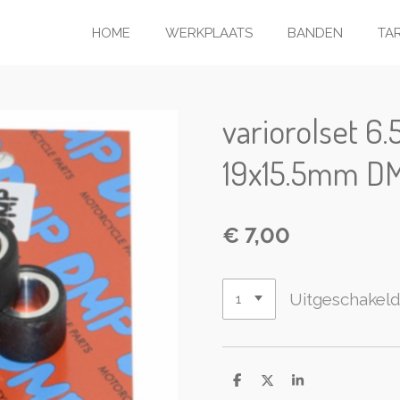
HOME
WERKPLAATS
BANDEN
TA
variorolset 6.
19x15.5mm D
€ 7,00
Uitgeschakel
D
D
S
e
e
h