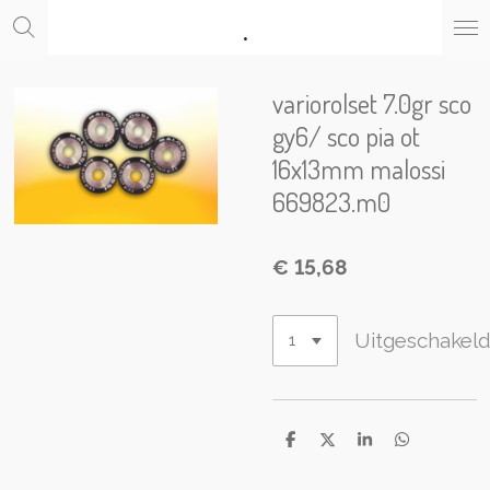
.
Ga
direct
naar
de
variorolset 7.0gr sco
hoofdinhoud
gy6/ sco pia ot
16x13mm malossi
669823.m0
€ 15,68
Uitgeschakel
D
D
S
D
e
e
h
e
l
e
a
l