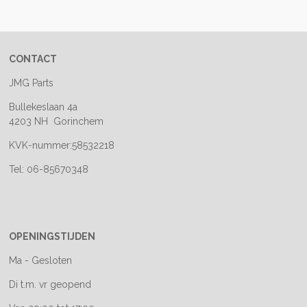
e
l
r
e
n
e
n
CONTACT
JMG Parts
Bullekeslaan 4a
4203 NH Gorinchem
KVK-nummer:58532218
Tel: 06-85670348
OPENINGSTIJDEN
Ma - Gesloten
Di t.m. vr geopend