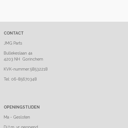
e
e
h
e
l
e
a
l
e
l
r
e
n
e
n
CONTACT
JMG Parts
Bullekeslaan 4a
4203 NH Gorinchem
KVK-nummer:58532218
Tel: 06-85670348
OPENINGSTIJDEN
Ma - Gesloten
Di t.m. vr geopend