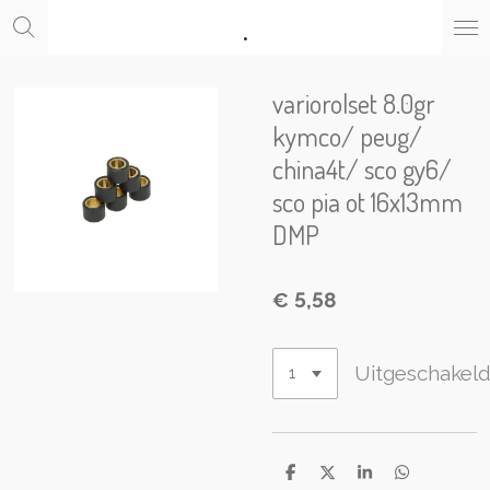
.
Ga
direct
naar
de
variorolset 8.0gr
hoofdinhoud
kymco/ peug/
china4t/ sco gy6/
sco pia ot 16x13mm
DMP
€ 5,58
Uitgeschakel
D
D
S
D