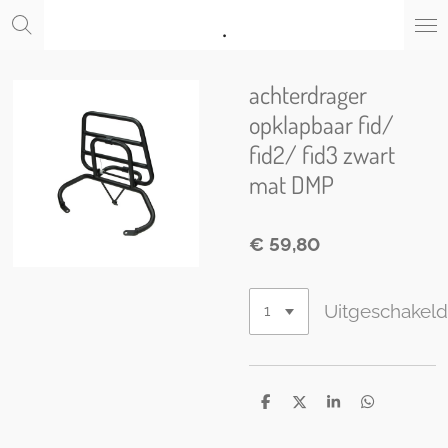
.
Ga
direct
naar
de
achterdrager
hoofdinhoud
opklapbaar fid/
fid2/ fid3 zwart
mat DMP
€ 59,80
Uitgeschakel
D
D
S
D
e
e
h
e
l
e
a
l