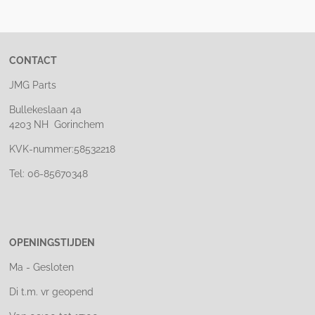
e
l
r
e
n
e
n
CONTACT
JMG Parts
Bullekeslaan 4a
4203 NH Gorinchem
KVK-nummer:58532218
Tel: 06-85670348
OPENINGSTIJDEN
Ma - Gesloten
Di t.m. vr geopend