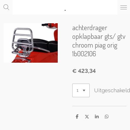
.
Ga
direct
naar
de
achterdrager
hoofdinhoud
opklapbaar gts/ gtv
chroom piag orig
1b002106
€ 423,34
Uitgeschakel
D
D
S
D
e
e
h
e
l
e
a
l