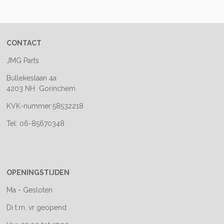
e
l
r
e
n
e
n
CONTACT
JMG Parts
Bullekeslaan 4a
4203 NH Gorinchem
KVK-nummer:58532218
Tel: 06-85670348
OPENINGSTIJDEN
Ma - Gesloten
Di t.m. vr geopend