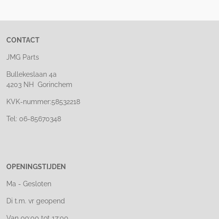
e
l
r
e
n
e
n
CONTACT
JMG Parts
Bullekeslaan 4a
4203 NH Gorinchem
KVK-nummer:58532218
Tel: 06-85670348
OPENINGSTIJDEN
Ma - Gesloten
Di t.m. vr geopend
Van 09:00 tot 17:00