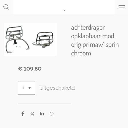
.
Ga
direct
naar
de
achterdrager
hoofdinhoud
opklapbaar mod.
orig primav/ sprin
chroom
€ 109,80
Uitgeschakeld
D
D
S
D
e
e
h
e
l
e
a
l