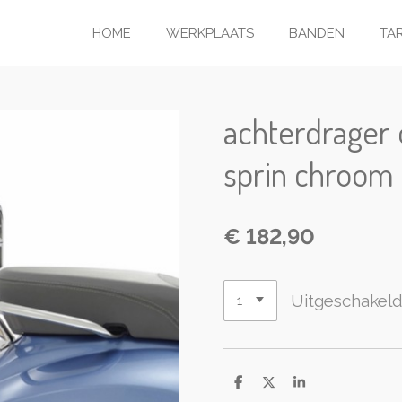
HOME
WERKPLAATS
BANDEN
TA
achterdrager
sprin chroom 
€ 182,90
Uitgeschakel
D
D
S
e
e
h