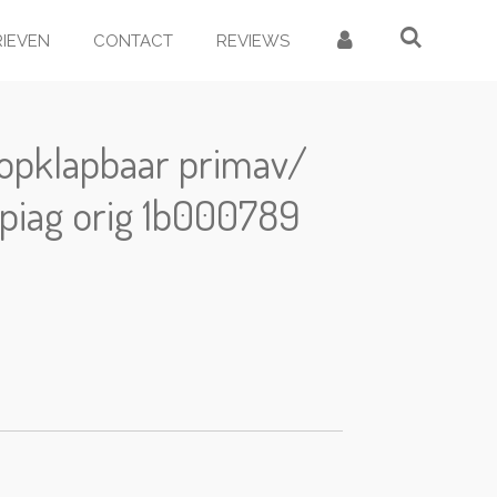
RIEVEN
CONTACT
REVIEWS
 opklapbaar primav/
piag orig 1b000789
d