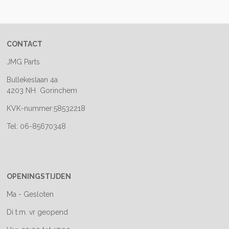
e
l
r
e
n
e
n
CONTACT
JMG Parts
Bullekeslaan 4a
4203 NH Gorinchem
KVK-nummer:58532218
Tel: 06-85670348
OPENINGSTIJDEN
Ma - Gesloten
Di t.m. vr geopend