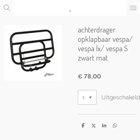
.
Ga
direct
naar
de
achterdrager
hoofdinhoud
opklapbaar vespa/
vespa lx/ vespa S
zwart mat
€ 78,00
Uitgeschakel
D
D
S
D
e
e
h
e
l
e
a
l