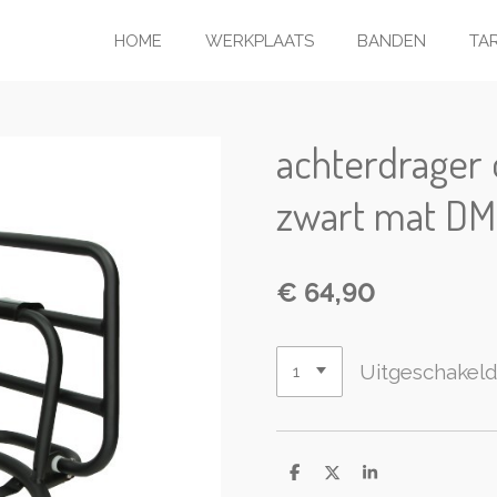
HOME
WERKPLAATS
BANDEN
TA
achterdrager
zwart mat D
€ 64,90
Uitgeschakel
D
D
S
e
e
h