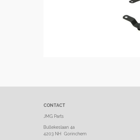
CONTACT
JMG Parts
Bullekeslaan 4a
4203 NH Gorinchem