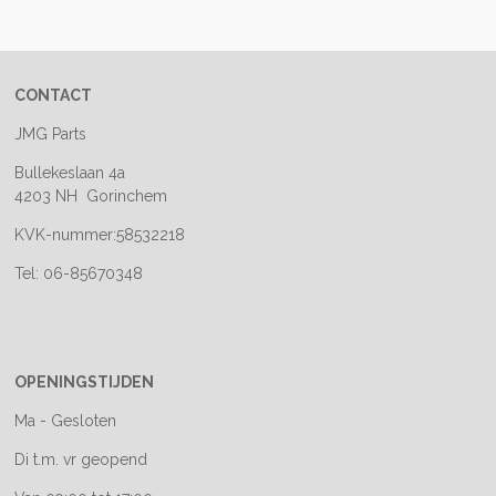
e
l
r
e
n
e
n
CONTACT
JMG Parts
Bullekeslaan 4a
4203 NH Gorinchem
KVK-nummer:58532218
Tel: 06-85670348
OPENINGSTIJDEN
Ma - Gesloten
Di t.m. vr geopend