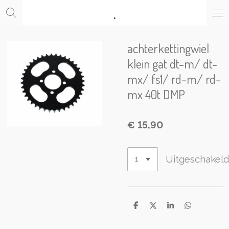
.
Ga
direct
naar
de
achterkettingwiel
hoofdinhoud
klein gat dt-m/ dt-
mx/ fs1/ rd-m/ rd-
mx 40t DMP
€ 15,90
Uitgeschakel
D
D
S
D
e
e
h
e
l
e
a
l