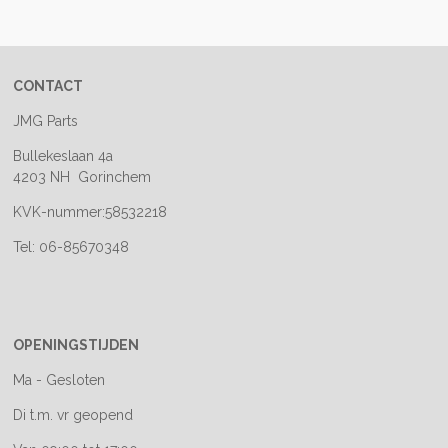
e
l
r
e
n
e
n
CONTACT
JMG Parts
Bullekeslaan 4a
4203 NH Gorinchem
KVK-nummer:58532218
Tel: 06-85670348
OPENINGSTIJDEN
Ma - Gesloten
Di t.m. vr geopend