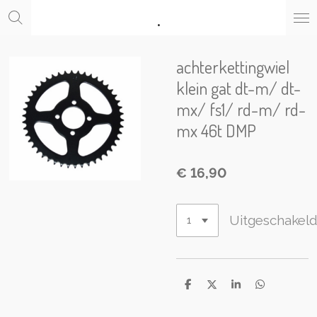
.
Ga
direct
naar
de
achterkettingwiel
hoofdinhoud
klein gat dt-m/ dt-
mx/ fs1/ rd-m/ rd-
mx 46t DMP
€ 16,90
Uitgeschakel
D
D
S
D
e
e
h
e
l
e
a
l